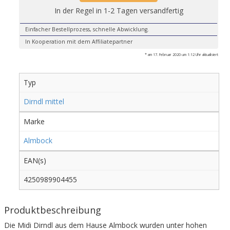
In der Regel in 1-2 Tagen versandfertig
Einfacher Bestellprozess, schnelle Abwicklung.
In Kooperation mit dem Affiliatepartner
* am 17. Februar 2020 um 1:12 Uhr aktualisiert
Typ
Dirndl mittel
Marke
Almbock
EAN(s)
4250989904455
Produktbeschreibung
Die Midi Dirndl aus dem Hause Almbock wurden unter hohen