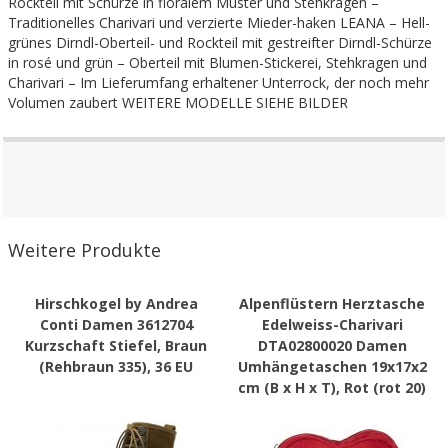
Rockteil mit Schürze in floralem Muster und Stehkragen –
Traditionelles Charivari und verzierte Mieder-haken LEANA – Hell-
grünes Dirndl-Oberteil- und Rockteil mit gestreifter Dirndl-Schürze
in rosé und grün – Oberteil mit Blumen-Stickerei, Stehkragen und
Charivari – Im Lieferumfang erhaltener Unterrock, der noch mehr
Volumen zaubert WEITERE MODELLE SIEHE BILDER
Weitere Produkte
Hirschkogel by Andrea
Alpenflüstern Herztasche
Conti Damen 3612704
Edelweiss-Charivari
Kurzschaft Stiefel, Braun
DTA02800020 Damen
(Rehbraun 335), 36 EU
Umhängetaschen 19x17x2
cm (B x H x T), Rot (rot 20)