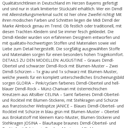
Qualitätsrichtlinien in Deutschland im Herzen Bayerns gefertigt
und sind nur in stark limitierter Stückzahl erhältlich. Wer ein Dirndl
mit Alleinstellungsmerkmal sucht ist hier ohne Zweifel richtig! Mit
ihren modischen Farben und Schnitten liegen die Midi Dirndl der
Marke Almbock genau im Trend. Ob festlich oder traditionell, mit
diesen Trachten-Kleidern sind Sie immer fesch gekleidet. Die
Dirndl-Kleider wurden von erfahrenen Designern entworfen und
mit qualitativ-hochwertigen Stoffen und Materialien sowie viel
Liebe zum Detail hergestellt. Die sorgfältig ausgewählten Stoffe
und Materialien sorgen für einen besonders hohen Tragekomfort.
DETAILS ZU DEN MODELLEN: AUGUSTINE – Graues Dirndl-
Oberteil und schwarzer Dirndl-Rock mit Blumen-Muster – Zwei
Dirndl-Schürzen – 1x grau und 1x schwarz mit Blumen-Muster,
welche jeweils für ein komplett unterschiedliches Erscheinungsbild
sorgen GLORIA – Pink/cyclam farbenes Dirndl-Oberteil und hell-
blauer Dirndl-Rock – Münz-Charivari mit österreichischen
Kreutzern aus Altsilber CELINA – Samt farbenes Dirndl-Oberteil-
und Rockteil mit Blumen-Stickerei, mit Stehkragen und Schürze
aus französischer Webspitze JANICE – Blaues Dirndl-Oberteil- und
Rockteil mit Schürze in blau-grün mit Blumen-Muster – Oberteil
aus Brokatstoff mit kleinem Karo-Muster, Blumen-Stickerei und
Stehkragen JOSINA – Blau/taupe braunes Dirndl-Oberteil- und