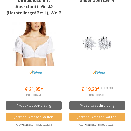
Dirndlbluse mit
Silber 305482914
Ausschnitt, Gr. 42
(Herstellergröße: L), Weiß
€ 19,90
€ 21,95*
€ 19,20*
inkl. MwSt.
inkl. MwSt.
Produktbeschreibung
Produktbeschreibung
Jetzt bei Amazon kaufen
Jetzt bei Amazon kaufen
*am 17.02.2020 um 1:05 Uhr aktualisiert
*am 17.02.2020 um 1:06 Uhr aktualisiert