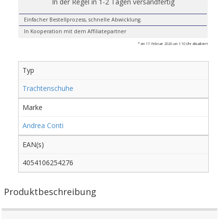
In der Regel in 1-2 Tagen versandfertig
Einfacher Bestellprozess, schnelle Abwicklung.
In Kooperation mit dem Affiliatepartner
* am 17. Februar 2020 um 1:10 Uhr aktualisiert
Typ
Trachtenschuhe
Marke
Andrea Conti
EAN(s)
4054106254276
Produktbeschreibung