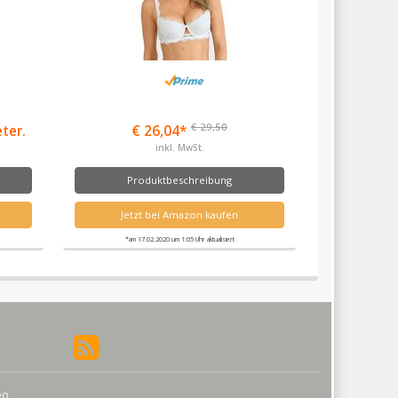
€ 29,50
eter.
€ 26,04*
inkl. MwSt.
Produktbeschreibung
Jetzt bei Amazon kaufen
*am 17.02.2020 um 1:05 Uhr aktualisiert
eo