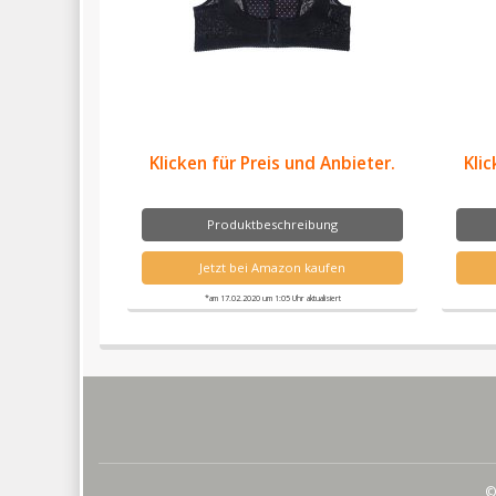
Klicken für Preis und Anbieter.
Klic
Produktbeschreibung
Jetzt bei Amazon kaufen
*am 17.02.2020 um 1:05 Uhr aktualisiert
©