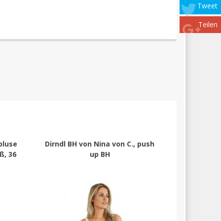
Tweet
Teilen
bluse
Dirndl BH von Nina von C., push
ß, 36
up BH