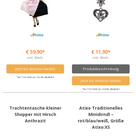
€ 59,90*
€ 11,90*
inkl. MwSt.
inkl. MwSt.
Jetzt bei Amazon kaufen
Produktbeschreibung
*am 17.02.2020 um 1:02 Uhr aktualisiert
Jetzt bei Amazon kaufen
*am 17.02.2020 um 1:04 Uhr aktualisiert
Trachtentasche kleiner
Atixo Traditionelles
Shopper mit Hirsch
Minidirndl –
Anthrazit
rot/blau/weiß, Größe
Atixo:XS