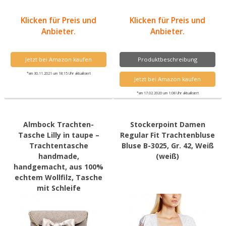
Klicken für Preis und
Klicken für Preis und
Anbieter.
Anbieter.
Jetzt bei Amazon kaufen
Produktbeschreibung
*am 30.11.2021 um 18:15 Uhr aktualisiert
Jetzt bei Amazon kaufen
*am 17.02.2020 um 1:08 Uhr aktualisiert
Almbock Trachten-
Stockerpoint Damen
Tasche Lilly in taupe –
Regular Fit Trachtenbluse
Trachtentasche
Bluse B-3025, Gr. 42, Weiß
handmade,
(weiß)
handgemacht, aus 100%
echtem Wollfilz, Tasche
mit Schleife