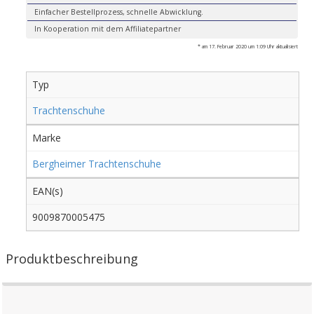
Einfacher Bestellprozess, schnelle Abwicklung.
In Kooperation mit dem Affiliatepartner
* am 17. Februar 2020 um 1:09 Uhr aktualisiert
Typ
Trachtenschuhe
Marke
Bergheimer Trachtenschuhe
EAN(s)
9009870005475
Produktbeschreibung