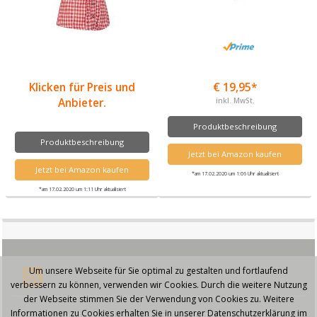
Klicken für Preis und
€ 19,95*
Anbieter.
inkl. MwSt.
Produktbeschreibung
Produktbeschreibung
Jetzt bei Amazon kaufen
Jetzt bei Amazon kaufen
*am 17.02.2020 um 1:06 Uhr aktualisiert
*am 17.02.2020 um 1:11 Uhr aktualisiert
Um unsere Webseite für Sie optimal zu gestalten und fortlaufend
verbessern zu können, verwenden wir Cookies. Durch die weitere Nutzung
der Webseite stimmen Sie der Verwendung von Cookies zu. Weitere
Informationen zu Cookies erhalten Sie in unserer Datenschutzerklärung im
© 2026 - Trachtendirndl.de - Diese Seite läuft mit dem Affiliate Theme