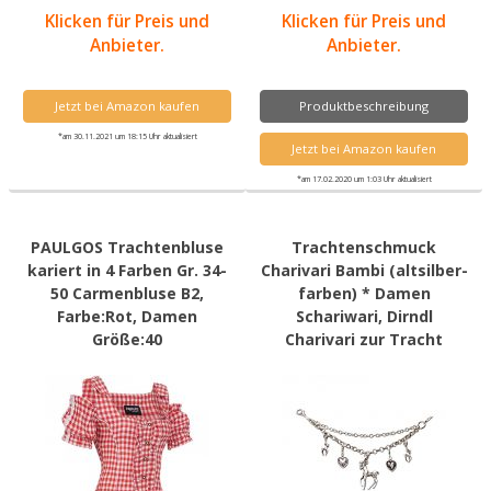
Klicken für Preis und
Klicken für Preis und
Anbieter.
Anbieter.
Jetzt bei Amazon kaufen
Produktbeschreibung
*am 30.11.2021 um 18:15 Uhr aktualisiert
Jetzt bei Amazon kaufen
*am 17.02.2020 um 1:03 Uhr aktualisiert
PAULGOS Trachtenbluse
Trachtenschmuck
kariert in 4 Farben Gr. 34-
Charivari Bambi (altsilber-
50 Carmenbluse B2,
farben) * Damen
Farbe:Rot, Damen
Schariwari, Dirndl
Größe:40
Charivari zur Tracht