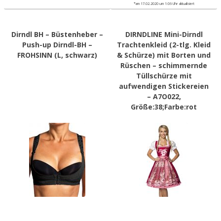
*am 17.02.2020 um 1:06 Uhr aktualisiert
Dirndl BH – Büstenheber –
DIRNDLINE Mini-Dirndl
Push-up Dirndl-BH –
Trachtenkleid (2-tlg. Kleid
FROHSINN (L, schwarz)
& Schürze) mit Borten und
Rüschen – schimmernde
Tüllschürze mit
aufwendigen Stickereien
– A7O022,
Größe:38;Farbe:rot