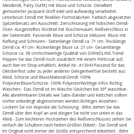
Minidirndl, Party Outfit) mit Bluse und Schürze. Detailliert
gemusterter Jacquard-Stoff edel und aufwändig verarbeitet.
Unterbrust-Dirndl mit flexiblen Formstäbchen. Farblich abgesetzter
Spitzenbesatz am Ausschnitt. Zierschnürung mit hübschen Dirndl-
Ösen. Ausgestelltes Rockteil mit Rüschensaum. Reißverschluss in
der Seitennaht. Passende Bluse und Schürze inklusive. Bluse mit
Raffung und Schnüren.- Seitenlänge Dirndl ca. 71 cm- Rocklänge
Dirndl ca. 47 cm- Rückenlänge Bluse ca. 21 cm- Gesamtlänge
Schürze ca. 38 cmHochwertige Qualität von DIRNDLINE.Trend:
Peppen Sie das Dirndl noch zusätzlich mit einem Petticoat auf,
auch hier im Shop erhältlich, Artikel Nr.: A13041Passend für das
Oktoberfest oder zu jeder anderen Gelegenheit!Set besteht aus:
Kleid, Schürze und BluseMaterial:Dirndl: 100%
PolyesterBluse/Schürze: 100% PolyesterWichtige Infos Richtig
Waschen:- Das Dirndl ist im Wäsche-Säckchen bei 30° waschbar.-
Alle abnehmbaren Details wie Satin-Bänder und Kettchen sollten
vorher unbedingt abgenommen werden.Richtiges Anziehen:-
Lockern Sie vor Anprobe die Schnürung.- Bitte ziehen Sie das
Dirndl über den Kopf an und steigen Sie nicht von unten in das
Kleid.- Zum leichteren Hochziehen des Reißverschlusses ziehen Sie
einfach die Schultern nach hinten.Größen Etikett:- Die Dirndl sind
im Original nicht immer der Größe entsprechend etikettiert.- Bitte