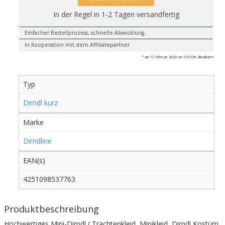
In der Regel in 1-2 Tagen versandfertig
Einfacher Bestellprozess, schnelle Abwicklung.
In Kooperation mit dem Affiliatepartner
* am 17. Februar 2020 um 1:03 Uhr aktualisiert
Typ
Dirndl kurz
Marke
Dirndline
EAN(s)
4251098537763
Produktbeschreibung
Hochwertiges Mini-Dirndl ( Trachtenkleid, Minikleid, Dirndl Kostüm,