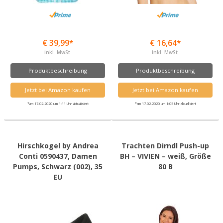
€ 39,99*
€ 16,64*
inkl. MwSt.
inkl. MwSt.
Produktbeschreibung
Produktbeschreibung
Jetzt bei Amazon kaufen
Jetzt bei Amazon kaufen
*am 17.02.2020 um 1:11 Uhr aktualisiert
*am 17.02.2020 um 1:05 Uhr aktualisiert
Hirschkogel by Andrea
Trachten Dirndl Push-up
Conti 0590437, Damen
BH – VIVIEN – weiß, Größe
Pumps, Schwarz (002), 35
80 B
EU