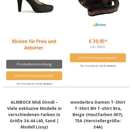
Klicken für Preis und
€ 39,95*
Anbieter.
inkl. MwSt.
Jetzt bei Amazon kaufen
Produktbeschreibung
*am 17.02.2020 um 1:00 Uhr aktualisiert
Jetzt bei Amazon kaufen
*am 17.02.2020 um 1:08 Uhr aktualisiert
ALMBOCK Midi Dirndl –
wonderbra Damen T-Shirt
Viele exklusive Modelle in
T-Shirt BH T-shirt Bra,
verschiedenen Farben in
Beige (Hautfarben 007),
Größe 34-44 (40, Sand |
75A (Herstellergröße:
Modell Lissy)
34A)