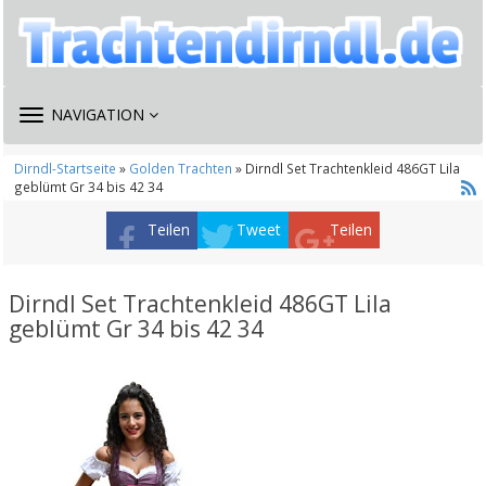
TOGGLE
NAVIGATION
NAVIGATION
Dirndl-Startseite
»
Golden Trachten
» Dirndl Set Trachtenkleid 486GT Lila
geblümt Gr 34 bis 42 34
Teilen
Tweet
Teilen
Dirndl Set Trachtenkleid 486GT Lila
geblümt Gr 34 bis 42 34