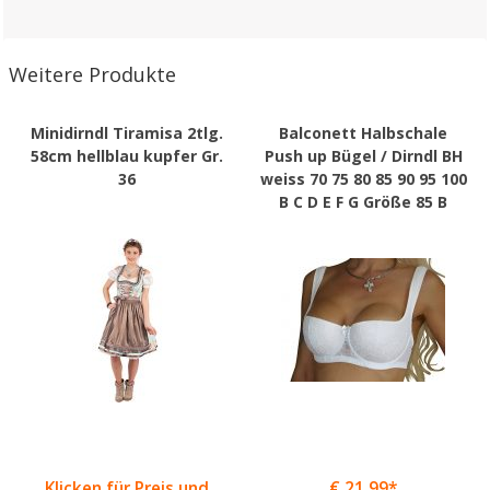
Weitere Produkte
Minidirndl Tiramisa 2tlg.
Balconett Halbschale
58cm hellblau kupfer Gr.
Push up Bügel / Dirndl BH
36
weiss 70 75 80 85 90 95 100
B C D E F G Größe 85 B
Klicken für Preis und
€ 21,99*