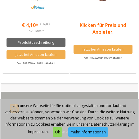
€ 6,87
€ 4,10*
Klicken für Preis und
inkl. MwSt.
Anbieter.
Produktbeschreibung
Jetzt bei Amazon kaufen
Jetzt bei Amazon kaufen
*am 17.02.2020 um 1:02 Uhr aktualisiert
*am 17.02.2020 um 1:07 Uhr aktualisiert
Um unsere Webseite für Sie optimal zu gestalten und fortlaufend
verbessern zu können, verwenden wir Cookies. Durch die weitere Nutzung
der Webseite stimmen Sie der Verwendung von Cookies zu. Weitere
Informationen zu Cookies erhalten Sie in unserer Datenschutzerklärung im
© 2026 - Trachtendirndl.de - Diese Seite läuft mit dem Affiliate Theme
Impressum.
von
AffiliSeo
Ok
mehr Informationen