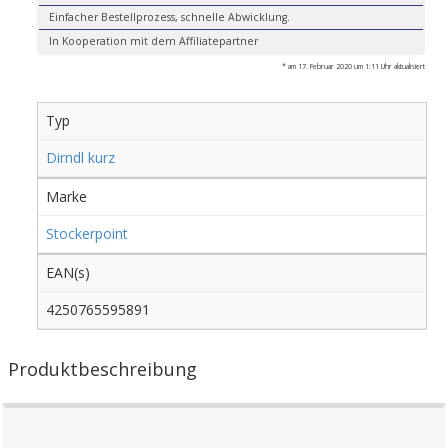
Einfacher Bestellprozess, schnelle Abwicklung.
In Kooperation mit dem Affiliatepartner
* am 17. Februar 2020 um 1:11 Uhr aktualisiert
Typ
Dirndl kurz
Marke
Stockerpoint
EAN(s)
4250765595891
Produktbeschreibung