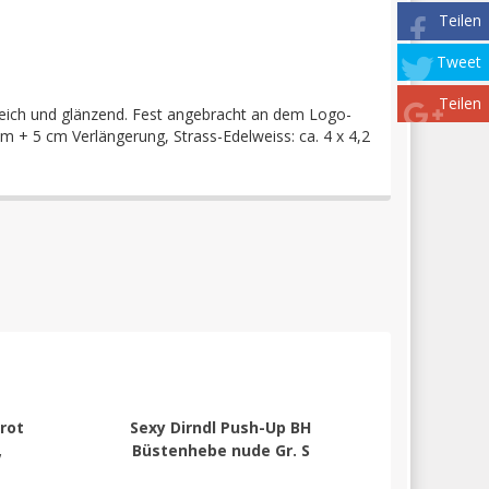
Teilen
Tweet
Teilen
 weich und glänzend. Fest angebracht an dem Logo-
 cm + 5 cm Verlängerung, Strass-Edelweiss: ca. 4 x 4,2
nrot
Sexy Dirndl Push-Up BH
,
Büstenhebe nude Gr. S