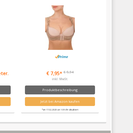
€ 9,94
eter.
€ 7,95*
inkl. MwSt.
Produktbeschreibung
Jetzt bei Amazon kaufen
*am 17.02.2020 um 1:06 Uhr aktualisiert