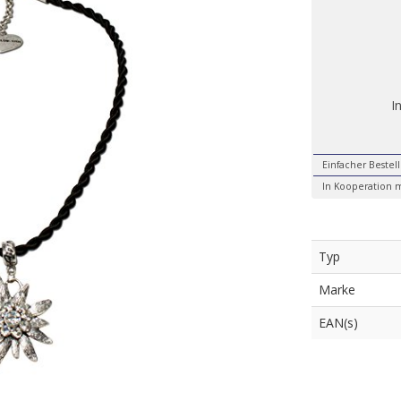
I
Einfacher Bestel
In Kooperation m
Typ
Marke
EAN(s)