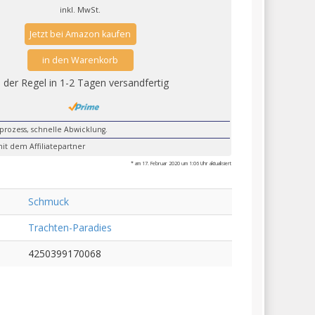
inkl. MwSt.
Jetzt bei Amazon kaufen
in den Warenkorb
n der Regel in 1-2 Tagen versandfertig
lprozess, schnelle Abwicklung.
it dem Affiliatepartner
* am 17. Februar 2020 um 1:06 Uhr aktualisiert
Schmuck
Trachten-Paradies
4250399170068