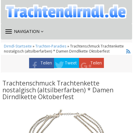
TOGGLE
NAVIGATION
NAVIGATION
Dirndl-Startseite
»
Trachten-Paradies
» Trachtenschmuck Trachtenkette
nostalgisch (altsilberfarben) * Damen Dirndlkette Oktoberfest
Teilen
Tweet
Teilen
Trachtenschmuck Trachtenkette
nostalgisch (altsilberfarben) * Damen
Dirndlkette Oktoberfest