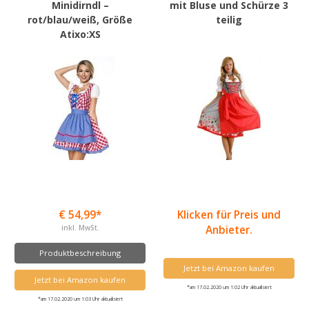
Minidirndl –
mit Bluse und Schürze 3
rot/blau/weiß, Größe
teilig
Atixo:XS
€ 54,99*
Klicken für Preis und
inkl. MwSt.
Anbieter.
Produktbeschreibung
Jetzt bei Amazon kaufen
Jetzt bei Amazon kaufen
*am 17.02.2020 um 1:02 Uhr aktualisiert
*am 17.02.2020 um 1:03 Uhr aktualisiert