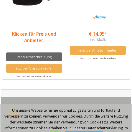
Klicken für Preis und
€ 14,95*
Anbieter.
inkl. MwSt.
Jetzt bei Amazon kaufen
Produktbeschreibung
*am 17.02.2020 um 1:00 Uhr aktualisiert
Jetzt bei Amazon kaufen
*am 17.02.2020 um 1:09 Uhr aktualisiert
Um unsere Webseite für Sie optimal zu gestalten und fortlaufend
verbessern zu können, verwenden wir Cookies. Durch die weitere Nutzung
der Webseite stimmen Sie der Verwendung von Cookies zu. Weitere
Informationen zu Cookies erhalten Sie in unserer Datenschutzerklärung im
© 2026 - Trachtendirndl.de - Diese Seite läuft mit dem Affiliate Theme