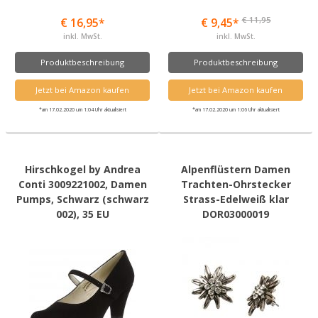
€ 11,95
€ 16,95*
€ 9,45*
inkl. MwSt.
inkl. MwSt.
Produktbeschreibung
Produktbeschreibung
Jetzt bei Amazon kaufen
Jetzt bei Amazon kaufen
*am 17.02.2020 um 1:04 Uhr aktualisiert
*am 17.02.2020 um 1:06 Uhr aktualisiert
Hirschkogel by Andrea
Alpenflüstern Damen
Conti 3009221002, Damen
Trachten-Ohrstecker
Pumps, Schwarz (schwarz
Strass-Edelweiß klar
002), 35 EU
DOR03000019