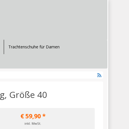
Trachtenschuhe für Damen
ig, Größe 40
€
59,90
*
inkl. MwSt.