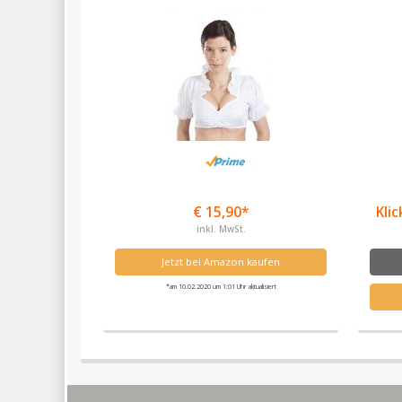
€ 15,90*
Klic
inkl. MwSt.
Jetzt bei Amazon kaufen
*am 10.02.2020 um 1:01 Uhr aktualisiert