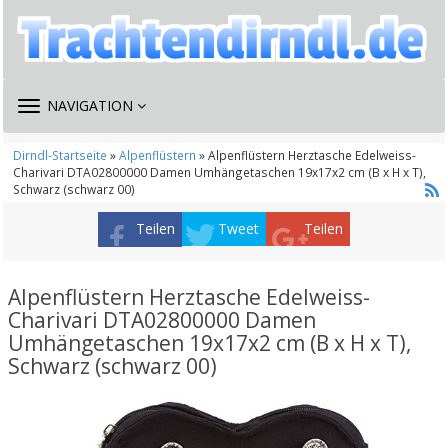
TOGGLE
NAVIGATION
NAVIGATION
Dirndl-Startseite
»
Alpenflüstern
» Alpenflüstern Herztasche Edelweiss-
Charivari DTA02800000 Damen Umhängetaschen 19x17x2 cm (B x H x T),
Schwarz (schwarz 00)
Teilen
Tweet
Teilen
Alpenflüstern Herztasche Edelweiss-
Charivari DTA02800000 Damen
Umhängetaschen 19x17x2 cm (B x H x T),
Schwarz (schwarz 00)