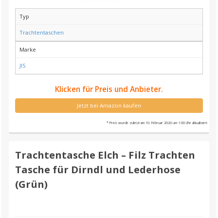
Typ
Trachtentaschen
Marke
JIS
Klicken für Preis und Anbieter.
Jetzt bei Amazon kaufen
* Preis wurde zuletzt am 10. Februar 2020 um 1:00 Uhr aktualisiert
Trachtentasche Elch – Filz Trachten
Tasche für Dirndl und Lederhose
(Grün)