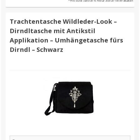
* Preis wurde zuletzt am 10. Februar 2020 um 1:00 Uhr aktualisiert
Trachtentasche Wildleder-Look –
Dirndltasche mit Antikstil
Applikation – Umhängetasche fürs
Dirndl – Schwarz