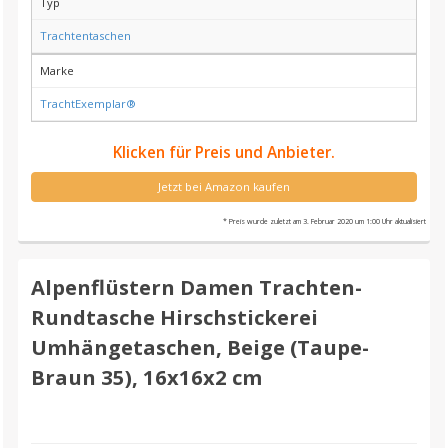
Typ
Trachtentaschen
Marke
TrachtExemplar®
Klicken für Preis und Anbieter.
Jetzt bei Amazon kaufen
* Preis wurde zuletzt am 3. Februar 2020 um 1:00 Uhr aktualisiert
Alpenflüstern Damen Trachten-
Rundtasche Hirschstickerei
Umhängetaschen, Beige (Taupe-
Braun 35), 16x16x2 cm