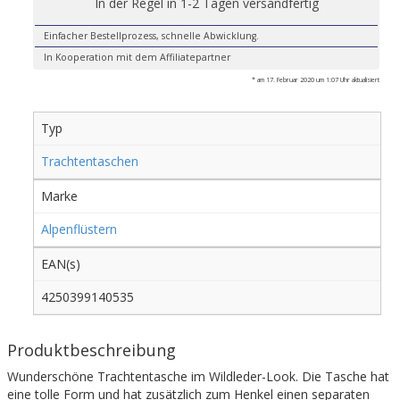
In der Regel in 1-2 Tagen versandfertig
Einfacher Bestellprozess, schnelle Abwicklung.
In Kooperation mit dem Affiliatepartner
* am 17. Februar 2020 um 1:07 Uhr aktualisiert
Typ
Trachtentaschen
Marke
Alpenflüstern
EAN(s)
4250399140535
Produktbeschreibung
Wunderschöne Trachtentasche im Wildleder-Look. Die Tasche hat
eine tolle Form und hat zusätzlich zum Henkel einen separaten