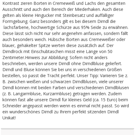
Kontrast zieren Borten in Cremeweiß und Lachs den gesamten
Ausschnitt und auch den Bereich der Miederhaken. Auch diese
gelten als kleine Hingucker mit Steinbesatz und auffälliger
Formgebung. Ganz besonders gilt es bei diesem Dirndl die
lachsfarbene, hochwertige Schürze aus 95% Seide zu erwähnen.
Diese lässt sich nicht nur sehr angenehm anfassen, sondern fällt
auch besonders weich. Hübsche Borten aus Cremeweißer oder
blauer, gehäkelter Spitze werten diese zusätzlich auf. Der
Dirndlrock mit Einschubtaschen misst eine Länge von 50
Zentimeter.Hinweis zur Abbildung: Sofern nicht anders
beschrieben, werden unsere Dirndl ohne Dirndlbluse geliefert.
Dirndl und Bluse können Sie bei uns in verschiedenen Größen
bestellen, so passt die Tracht perfekt. Unser Tipp: Variieren Sie z.
B. zwischen weißen und schwarzen Dirndlblusen, viele unserer
Dirndl können mit beiden Farben und verschiedenen Dirndlblusen
(z. B. Langarmbluse, Kurzarmbluse) getragen werden. Zudem
können fast alle unsere Dirndl für kleines Geld (ca. 15 Euro) beim
Schneider angepasst werden wenn es einmal nicht passt. So wird
ein wunderschönes Dirndl zu Ihrem perfekt sitzenden Dirndl
Unikat!