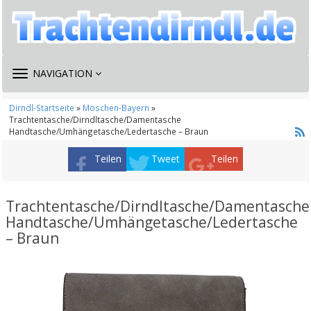
TOGGLE
NAVIGATION
NAVIGATION
Dirndl-Startseite
»
Moschen-Bayern
»
Trachtentasche/Dirndltasche/Damentasche
Handtasche/Umhängetasche/Ledertasche – Braun
Teilen
Tweet
Teilen
Trachtentasche/Dirndltasche/Damentasche
Handtasche/Umhängetasche/Ledertasche
– Braun