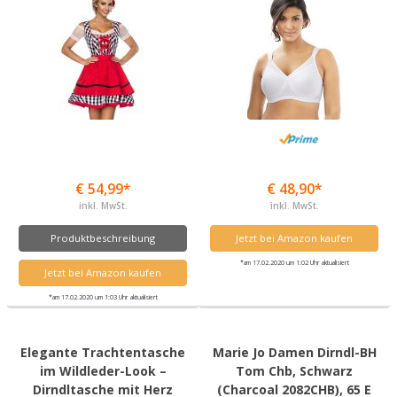
€ 54,99*
€ 48,90*
inkl. MwSt.
inkl. MwSt.
Produktbeschreibung
Jetzt bei Amazon kaufen
*am 17.02.2020 um 1:02 Uhr aktualisiert
Jetzt bei Amazon kaufen
*am 17.02.2020 um 1:03 Uhr aktualisiert
Elegante Trachtentasche
Marie Jo Damen Dirndl-BH
im Wildleder-Look –
Tom Chb, Schwarz
Dirndltasche mit Herz
(Charcoal 2082CHB), 65 E