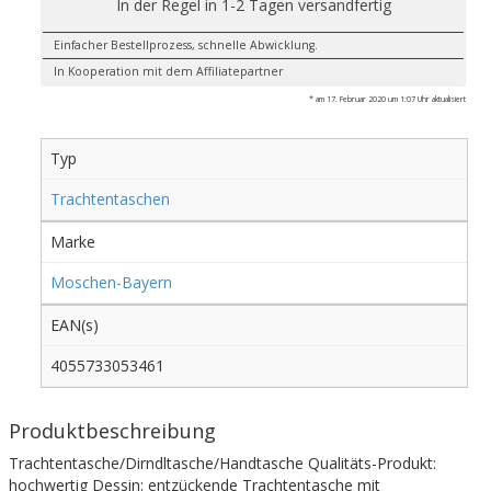
In der Regel in 1-2 Tagen versandfertig
Einfacher Bestellprozess, schnelle Abwicklung.
In Kooperation mit dem Affiliatepartner
* am 17. Februar 2020 um 1:07 Uhr aktualisiert
Typ
Trachtentaschen
Marke
Moschen-Bayern
EAN(s)
4055733053461
Produktbeschreibung
Trachtentasche/Dirndltasche/Handtasche Qualitäts-Produkt:
hochwertig Dessin: entzückende Trachtentasche mit