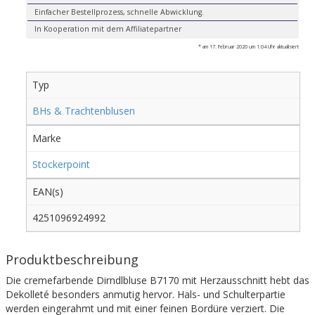
Einfacher Bestellprozess, schnelle Abwicklung.
In Kooperation mit dem Affiliatepartner
* am 17. Februar 2020 um 1:04 Uhr aktualisiert
Typ
BHs & Trachtenblusen
Marke
Stockerpoint
EAN(s)
4251096924992
Produktbeschreibung
Die cremefarbende Dirndlbluse B7170 mit Herzausschnitt hebt das
Dekolleté besonders anmutig hervor. Hals- und Schulterpartie
werden eingerahmt und mit einer feinen Bordüre verziert. Die