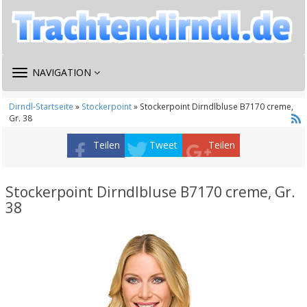
TOGGLE
NAVIGATION
NAVIGATION
Dirndl-Startseite
»
Stockerpoint
» Stockerpoint Dirndlbluse B7170 creme,
Gr. 38
Teilen
Tweet
Teilen
Stockerpoint Dirndlbluse B7170 creme, Gr.
38