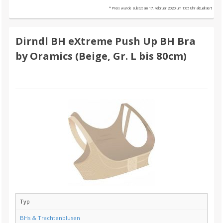
* Preis wurde zuletzt am 17. Februar 2020 um 1:05 Uhr aktualisiert
Dirndl BH eXtreme Push Up BH Bra
by Oramics (Beige, Gr. L bis 80cm)
Typ
BHs & Trachtenblusen